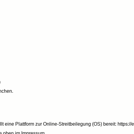
n
nchen.
 eine Plattform zur Online-Streitbeilegung (OS) bereit:
https:/
ie oben im Impressum.