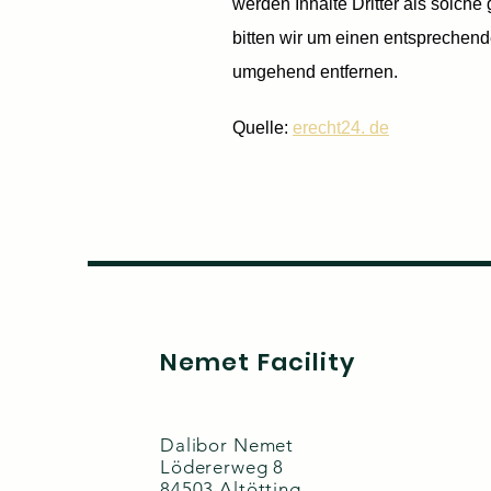
werden Inhalte Dritter als solch
bitten wir um einen entsprechen
umgehend entfernen.
Quelle:
erecht24. de
Nemet Facility
Dalibor Nemet
Lödererweg 8
84503 Altötting